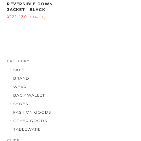
REVERSIBLE DOWN
JACKET BLACK
¥122,430
(30%OFF)
CATEGORY
SALE
BRAND
WEAR
BAG／WALLET
SHOES
FASHION GOODS
OTHER GOODS
TABLEWARE
GUIDE