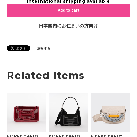
International shipping available
Add to cart
日本国内にお住まいの方向け
通報する
Related Items
PIERRE HARDY
PIERRE HARDY
PIERRE HARDY