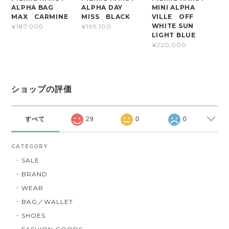
ALPHA BAG
ALPHA DAY
MINI ALPHA
MAX CARMINE
MISS BLACK
VILLE OFF
WHITE SUN
¥187,000
¥199,100
LIGHT BLUE
¥220,000
ショップの評価
すべて
29
0
0
CATEGORY
SALE
BRAND
WEAR
BAG／WALLET
SHOES