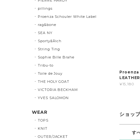
PIERRE HARDY
pillings
Proenza Schouler White Label
rag&bone
SEA NY
Sporty&Rich
String Ting
Sophie Bille Brahe
Tribu-to
Proenza
Toile de Jouy
LEATHE
THE HOLY GOAT
¥15,180
VICTORIA BECKHAM
YVES SALOMON
WEAR
ショッ
TOPS
KNIT
す
OUTER/JACKET