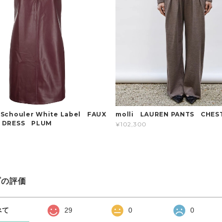
 Schouler White Label FAUX
molli LAUREN PANTS CHES
R DRESS PLUM
¥102,300
プの評価
べて
29
0
0