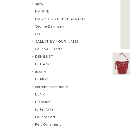
ajew
BARRIE
BAUM UND PFERDGARTEN
Cecilie Bahnsen
CO
CALL IT BY YOUR NAME
Coucou Suzette
DENIMIST
DEHANCHE
destin
DEMODEE
extreme cashmere
EENK
Flabelus
forte_forte
Faliero Sarti
Felt Ornament