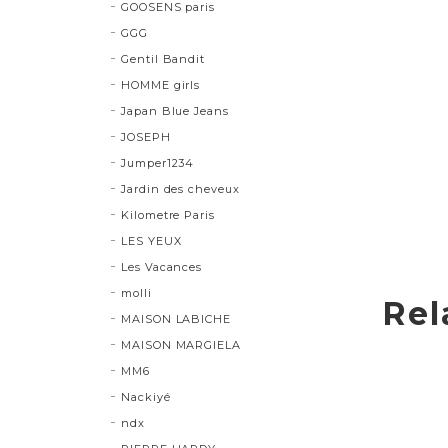
GOOSENS paris
GGG
Gentil Bandit
HOMME girls
Japan Blue Jeans
JOSEPH
Jumper1234
Jardin des cheveux
Kilometre Paris
LES YEUX
Les Vacances
molli
Rel
MAISON LABICHE
MAISON MARGIELA
MM6
Nackiyé
ndx