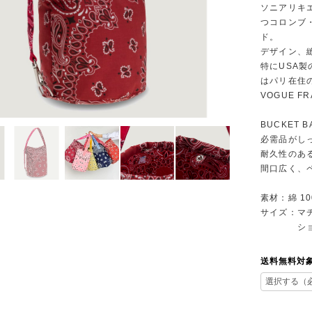
ソニアリキ
つコロンブ
ド。
デザイン、
特にUSA
はパリ在住
VOGUE 
BUCKET B
必需品がし
耐久性のあ
間口広く、
素材：綿 10
サイズ：マチ
ショルダー
送料無料対