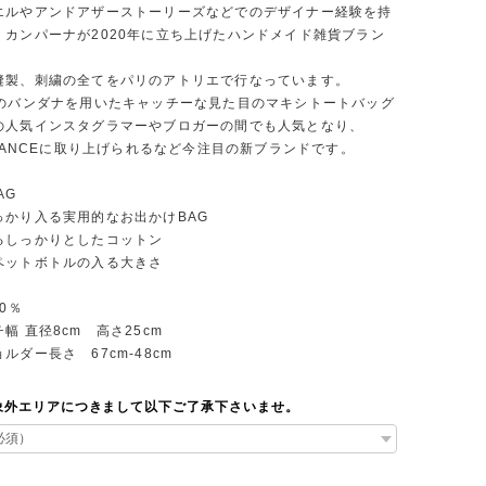
エルやアンドアザーストーリーズなどでのデザイナー経験を持
・カンパーナが2020年に立ち上げたハンドメイド雑貨ブラン
縫製、刺繍の全てをパリのアトリエで行なっています。
製のバンダナを用いたキャッチーな見た目のマキシトートバッグ
の人気インスタグラマーやブロガーの間でも人気となり、
FRANCEに取り上げられるなど今注目の新ブランドです。
AG
っかり入る実用的なお出かけBAG
るしっかりとしたコットン
ペットボトルの入る大きさ
0％
幅 直径8cm 高さ25cm
長さ 67cm-48cm
象外エリアにつきまして以下ご了承下さいませ。