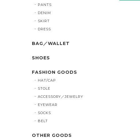
PANTS
DENIM
SKIRT
DRESS
BAG／WALLET
SHOES
FASHION GOODS
HAT/CAP
STOLE
ACCESSORY／JEWELRY
EYEWEAR
SOCKS
BELT
OTHER GOODS