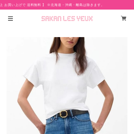
上 お買い上げで 送料無料 】 ※北海道・沖縄・離島は除きます。