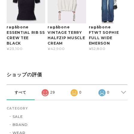
rag&bone
rag&bone
rag&bone
ESSENTIAL RIB SS
VINTAGE TERRY
FTWT SOPHIE
CREW TEE
HALFZIP MUSCLE
FULL WIDE
BLACK
CREAM
EMERSON
¥23,100
¥42,900
¥52,800
ショップの評価
すべて
29
0
0
CATEGORY
SALE
BRAND
WEAR