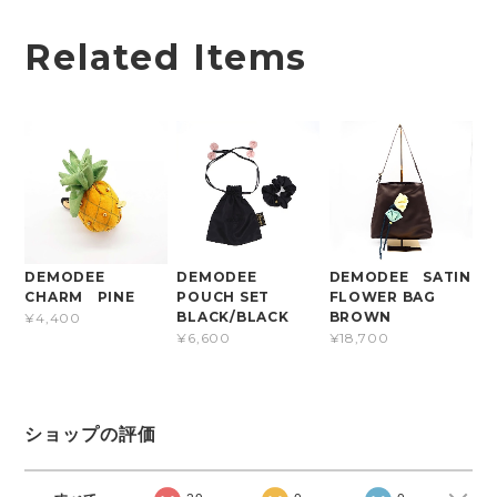
Related Items
DEMODEE
DEMODEE
DEMODEE SATIN
CHARM PINE
POUCH SET
FLOWER BAG
BLACK/BLACK
BROWN
¥4,400
¥6,600
¥18,700
ショップの評価