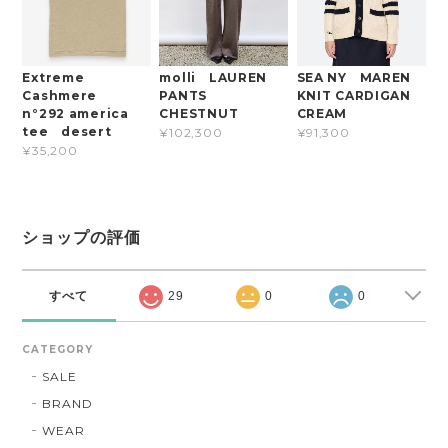
Extreme
molli LAUREN
SEA NY MAREN
Cashmere
PANTS
KNIT CARDIGAN
n°292 america
CHESTNUT
CREAM
tee desert
¥102,300
¥91,300
¥35,200
ショップの評価
すべて
29
0
0
CATEGORY
SALE
BRAND
WEAR