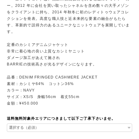
ー。2012 年に会社を買い取ったシャネルを含め数々の大手メゾン
をクライアントに持ち、2014 年秋冬に初のレディトゥウェアコレ
クションを発表。高度な職人技と近未来的な要素の融合がもたら
す、革新的で説得力のあるユニークなニットウェアを展開していま
す。
定番のカシミアデニムジャケット
非常に着心地の良い上質なカシミヤニット
ダメージ加工があえて施され
BARRIEの技術高さが光るデザインになります。
品番：DENIM FRINGED CASHMERE JACKET
素材：カシミヤ64% コットン36%
カラー：NAVY
サイズ：XS/S 身幅56cm 着丈55cm
金額：¥450.000
送料無料対象外エリアにつきまして以下ご了承下さいませ。