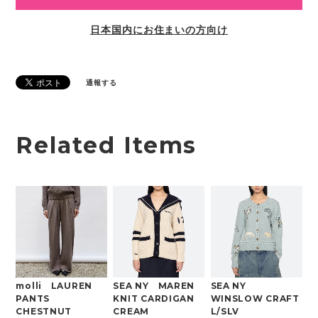
日本国内にお住まいの方向け
通報する
Related Items
molli LAUREN
SEA NY MAREN
SEA NY
PANTS
KNIT CARDIGAN
WINSLOW CRAFT
CHESTNUT
CREAM
L/SLV