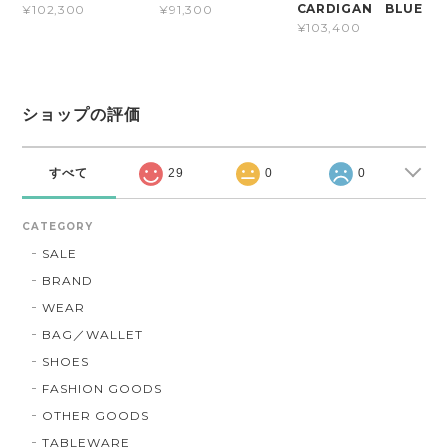
CARDIGAN BLUE
¥102,300
¥91,300
¥103,400
ショップの評価
すべて
29
0
0
CATEGORY
SALE
BRAND
WEAR
BAG／WALLET
SHOES
FASHION GOODS
OTHER GOODS
TABLEWARE