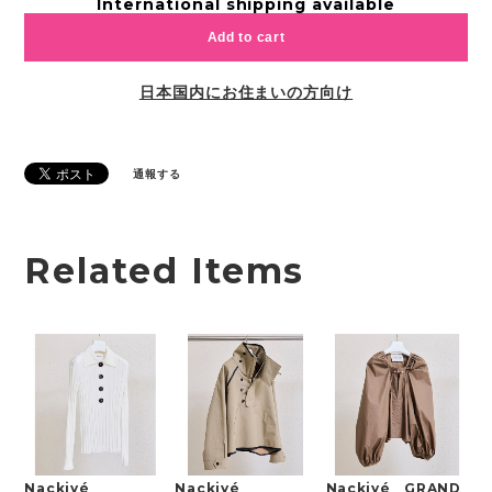
International shipping available
Add to cart
日本国内にお住まいの方向け
通報する
Related Items
Nackiyé
Nackiyé
Nackiyé GRAND