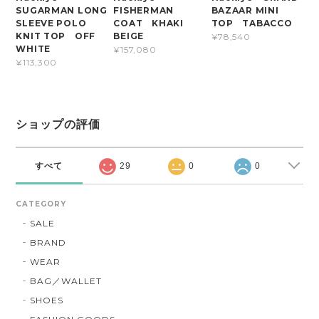
SUGARMAN LONG
FISHERMAN
BAZAAR MINI
SLEEVE POLO
COAT KHAKI
TOP TABACCO
KNIT TOP OFF
BEIGE
¥78,540
WHITE
¥157,080
¥113,300
ショップの評価
すべて
29
0
0
CATEGORY
SALE
BRAND
WEAR
BAG／WALLET
SHOES