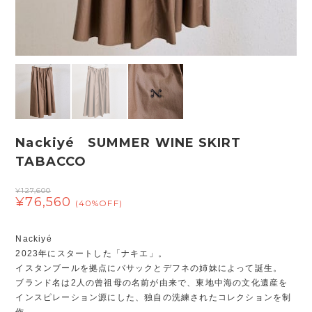
Nackiyé SUMMER WINE SKIRT
TABACCO
¥127,600
¥76,560
(40%OFF)
Nackiyé
2023年にスタートした「ナキエ」。
イスタンブールを拠点にバサックとデフネの姉妹によって誕生。
ブランド名は2人の曾祖母の名前が由来で、東地中海の文化遺産を
インスピレーション源にした、独自の洗練されたコレクションを制
作。