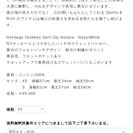
大胆に解釈し、それをデザインで表現し際立たせています。
着心地の良さだけでなく、心の潤いももたらしてくれる Sporty &
Rich のアイテムは極上の快適さを求める女性たちを魅了し続けま
す。
Heritage Yankees Serif Zip Hoodie - Navy/White
NYヤンキースとコラボしたパッチ付スウェットパーカー。
胸元のフェルトパッチデザイン、袖元の刺繡がポイント
裏起毛、フロントポケットあり
※セットアップで着用頂けるスウェットパンツもございます
素材：コットン100%
サイズ：XS 身幅57cm 着丈54cm 袖丈56cm
S 身幅61cm 着丈57cm 袖丈56cm
金額：￥49,000
種類
送料無料対象外エリアにつきまして以下ご了承下さいませ。