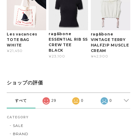
rag&bone
Les vacances
rag&bone
ESSENTIAL RIB SS
TOTE BAG
VINTAGE TERRY
CREW TEE
WHITE
HALFZIP MUSCLE
BLACK
CREAM
¥21,450
¥23,100
¥42,900
ショップの評価
すべて
29
0
0
CATEGORY
SALE
BRAND