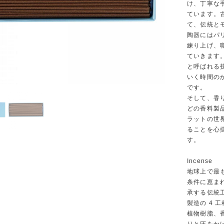
け、丁寧な
ています。
て、伝統と
陶器にはパ
練り上げ、
ていきます
と呼ばれる
いく時間の
です。
そして、香
どの香料製
ラットの世
ることを心
す。
Incense
地球上で最
条件に恵ま
承する伝統
製造の 4
植物樹脂、