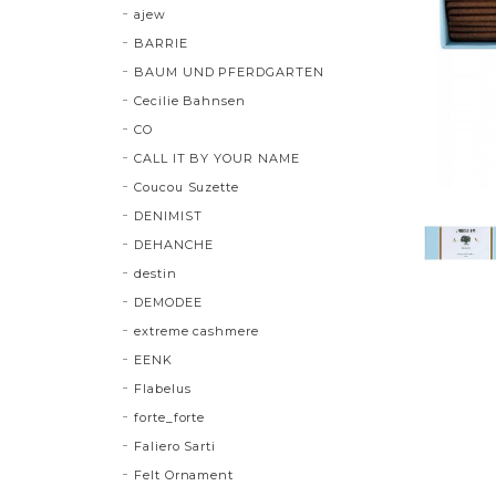
ajew
BARRIE
BAUM UND PFERDGARTEN
Cecilie Bahnsen
CO
CALL IT BY YOUR NAME
Coucou Suzette
DENIMIST
DEHANCHE
destin
DEMODEE
extreme cashmere
EENK
Flabelus
forte_forte
Faliero Sarti
Felt Ornament