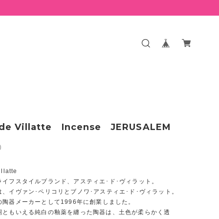
 de Villatte Incense JERUSALEM
0
llatte
ライフスタイルブランド、アスティエ･ド･ヴィラット。
は、イヴァン･ペリコリとブノワ･アスティエ･ド･ヴィラット。
の陶器メーカーとして1996年に創業しました。
詞ともいえる純白の釉薬を纏った陶器は、土色が柔らかく透