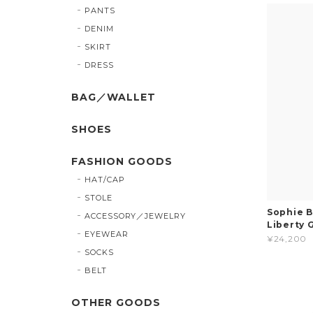
PANTS
DENIM
SKIRT
DRESS
BAG／WALLET
SHOES
FASHION GOODS
HAT/CAP
STOLE
Sophie 
ACCESSORY／JEWELRY
Liberty 
EYEWEAR
¥24,200
SOCKS
BELT
OTHER GOODS