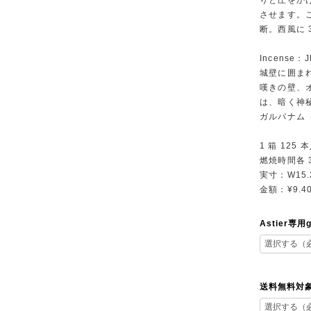
りと圧をか
させます。
断。西風に
Incense：
城壁に囲ま
嘆きの壁、
は、暗く神
ガルバナム
1 箱 125 
燃焼時間各 3
実寸：W15.2
金額：¥9.4
Astier専用
送料無料対