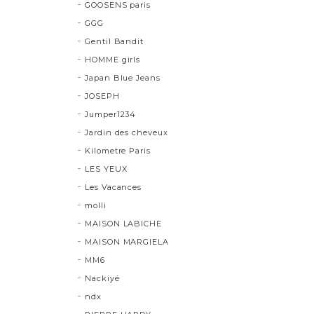
GOOSENS paris
GGG
Gentil Bandit
HOMME girls
Japan Blue Jeans
JOSEPH
Jumper1234
Jardin des cheveux
Kilometre Paris
LES YEUX
Les Vacances
molli
MAISON LABICHE
MAISON MARGIELA
MM6
Nackiyé
ndx