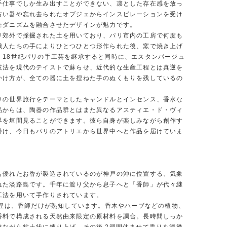
手仕事でしか生み出すことができない、凛とした存在感を放っ
古い器や忘れ去られたオブジェからインスピレーションを受け
モダニズムを融合させたデザインが魅力です。
リ郊外で採掘された土を用いており、パリ市内の工房で何度も
職人たちの手によりひとつひとつ形作られた後、窯で焼き上げ
。18世紀パリの手工芸を継承すると同時に、エスタンパージュ
技法を現代のテイストで蘇らせ、近代的な生産工程とは真逆を
かけ方が、全ての器に土を捏ねた手のぬくもりを残しているの
りの世界旅行をテーマとしたキャンドルとインセンス、香水な
品からは、陶器の作品群とはまた異なるアスティエ・ド・ヴィ
界を垣間見ることができます。彼ら自身が楽しみながら創作す
掛け、今日もパリのアトリエから世界中へと作品を届けていま
も優れたお香が製造されているのが神戸の沖に位置する、気象
れた淡路島です。千年に渡り父から息子へと「香師」が代々継
工法を用いて手作りされています。
 工程は、香師だけが熟知しています。香木やハーブなどの植物、
香料で構成される天然由来限定の原材料を調合。長時間しっか