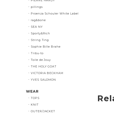
PIERRE HARDY
pillings
Proenza Schouler White Label
rag&bone
SEA NY
Sporty&Rich
String Ting
Sophie Bille Brahe
Tribu-to
Toile de Jouy
THE HOLY GOAT
VICTORIA BECKHAM
YVES SALOMON
WEAR
Rel
TOPS
KNIT
OUTER/JACKET