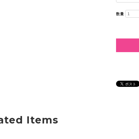
数量
ated Items