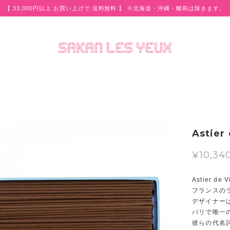
【 33,000円以上 お買い上げで 送料無料 】 ※北海道・沖縄・離島は除きます。
Astier
¥10,34
Astier de Vi
フランスの
デザイナー
パリで唯一
彼らの代名