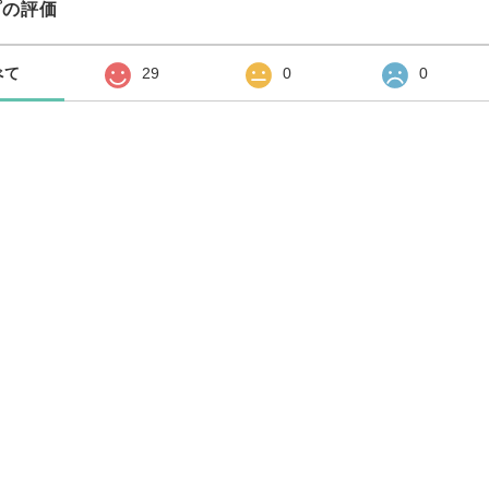
プの評価
べて
29
0
0