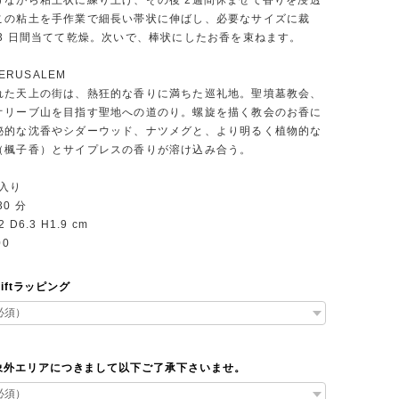
けながら粘土状に練り上げ、その後 2週間休ませて香りを浸透
この粘土を手作業で細長い帯状に伸ばし、必要なサイズに裁
 3 日間当てて乾燥。次いで、棒状にしたお香を束ねます。
JERUSALEM
れた天上の街は、熱狂的な香りに満ちた巡礼地。聖墳墓教会、
オリーブ山を目指す聖地への道のり。螺旋を描く教会のお香に
秘的な沈香やシダーウッド、ナツメグと、より明るく植物的な
（楓子香）とサイプレスの香りが溶け込み合う。
本入り
0 分
 D6.3 H1.9 cm
00
giftラッピング
象外エリアにつきまして以下ご了承下さいませ。