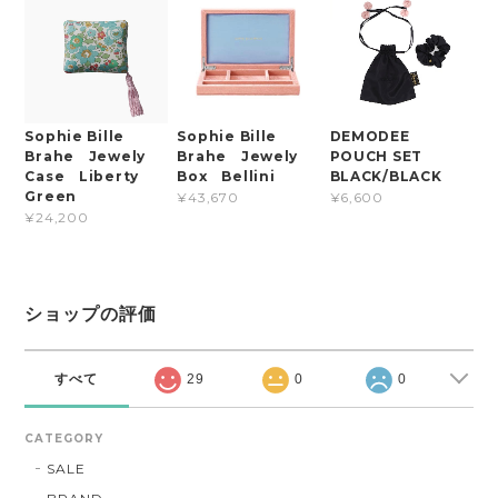
Sophie Bille
Sophie Bille
DEMODEE
Brahe Jewely
Brahe Jewely
POUCH SET
Case Liberty
Box Bellini
BLACK/BLACK
Green
¥43,670
¥6,600
¥24,200
ショップの評価
すべて
29
0
0
CATEGORY
SALE