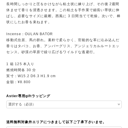
長時間しっかりと圧をかけながら粘土状に練り上げ、その後 2週間
休ませて香りを浸透させます。この粘土を手作業で細長い帯状に伸
ばし、必要なサイズに裁断。西風に 3 日間当てて乾燥。次いで、棒
状にしたお香を束ねます。
Incense：OULAN BATOR
移動式住居、馬の群れ。素朴で柔らかく、官能的な革に沁み込んだ
香りはタバコ、お香、アンバーグリス、アンジェリカルルートエッ
センス。砂漠の草原で繰り広げるワイルドな逃避行。
1 箱 125 本入り
燃焼時間各 30 分
実寸：W15.2 D6.3 H1.9 cm
金額：¥8.800
Astier専用giftラッピング
送料無料対象外エリアにつきまして以下ご了承下さいませ。