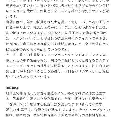
在感を放っています。古い器や忘れ去られたオブジェからインスピ
レーションを受けて、伝統とモダニズムを融合させたデザインが魅
力です。
陶器にはパリ郊外で採掘された土を用いており、パリ市内の工房で
何度も練り上げ、職人たちの手によりひとつひとつ形作られた後、
窯で焼き上げていきます。18世紀パリの手工芸を継承すると同時
に、エスタンパージュと呼ばれる技法を現代のテイストで蘇らせ、
近代的な生産工程とは真逆をいく時間のかけ方が、全ての器に土を
捏ねた手のぬくもりを残しているのです。
そして、香りの世界旅行をテーマとしたキャンドルとインセンス、
香水などの香料製品からは、陶器の作品群とはまた異なるアスティ
エ・ド・ヴィラットの世界を垣間見ることができます。彼ら自身が
楽しみながら創作することを心掛け、今日もパリのアトリエから世
界中へと作品を届けています。
Incense
地球上で最も優れたお香が製造されているのが神戸の沖に位置す
る、気象条件に恵まれた淡路島です。千年に渡り父から息子へと
「香師」が代々継承する伝統工法を用いて手作りされています。
製造の 4 工程は、香師だけが熟知しています。香木やハーブなどの
植物、植物樹脂、香料で構成される天然由来限定の原材料を調合。