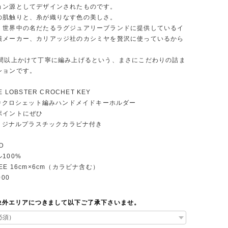
ョン源としてデザインされたものです。
の肌触りと、糸が織りなす色の美しさ。
、世界中の名だたるラグジュアリーブランドに提供しているイ
績メーカー、カリアッジ社のカシミヤを贅沢に使っているから
時間以上かけて丁寧に編み上げるという、まさにこだわりの詰ま
ションです。
 LOBSTER CROCHET KEY
定番クロシェット編みハンドメイドキーホルダー
ポイントにぜひ
オリジナルプラスチックカラビナ付き
D
100%
EE 16cm×6cm（カラビナ含む）
000
象外エリアにつきまして以下ご了承下さいませ。