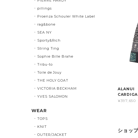
PIERRE HARDY
pillings
Proenza Schouler White Label
rag&bone
SEA NY
Sporty&Rich
String Ting
Sophie Bille Brahe
Tribu-to
Toile de Jouy
THE HOLY GOAT
VICTORIA BECKHAM
ALANUI 
CARDIG
YVES SALOMON
¥397,650
WEAR
TOPS
KNIT
ショッ
OUTER/JACKET