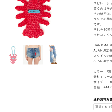
スピレーシ
驚くのはそ
その秘密は
タリアの紡
です。
それを10
ったコレク
HANDMADE
ALANUI
スタイルの
ALANUI
カラー：RE
素材：ウール
サイズ：FR
金額：¥44,
送料無料対