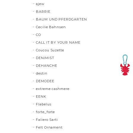
ajew
BARRIE
BAUM UND PFERDGARTEN
Cecilie Bahnsen
CO
CALL IT BY YOUR NAME
Coucou Suzette
DENIMIST
DEHANCHE
destin
DEMODEE
extreme cashmere
EENK
Flabelus
forte_forte
Faliero Sarti
Felt Ornament