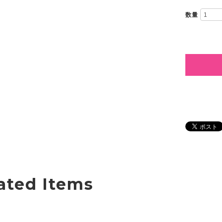
数量
ated Items