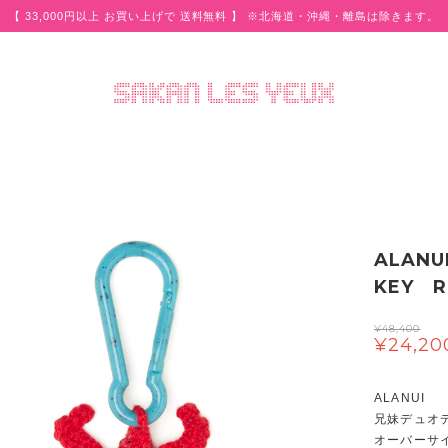
【 33,000円以上 お買い上げで 送料無料 】 ※北海道・沖縄・離島は除きます。
ALANU
KEY R
¥48,400
¥24,20
ALANUI
兄妹デュオデ
オーバーサ