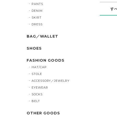
PANTS
す
DENIM
SKIRT
DRESS
BAG／WALLET
SHOES
FASHION GOODS
HAT/CAP
STOLE
ACCESSORY／JEWELRY
EYEWEAR
SOCKS
BELT
OTHER GOODS