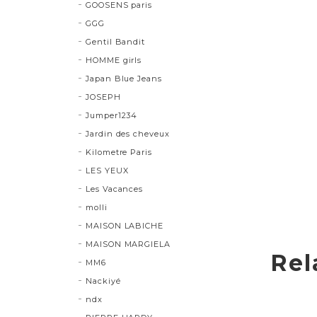
GOOSENS paris
GGG
Gentil Bandit
HOMME girls
Japan Blue Jeans
JOSEPH
Jumper1234
Jardin des cheveux
Kilometre Paris
LES YEUX
Les Vacances
molli
MAISON LABICHE
MAISON MARGIELA
Rel
MM6
Nackiyé
ndx