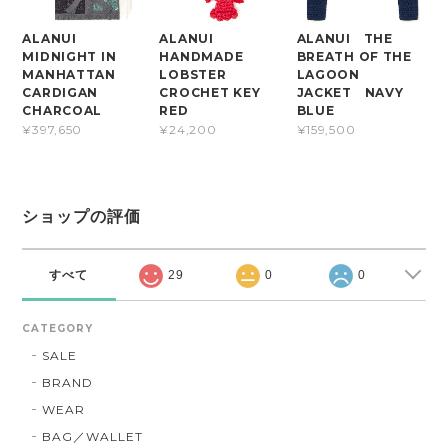
ALANUI
ALANUI
ALANUI THE
MIDNIGHT IN
HANDMADE
BREATH OF THE
MANHATTAN
LOBSTER
LAGOON
CARDIGAN
CROCHET KEY
JACKET NAVY
CHARCOAL
RED
BLUE
¥397,650
¥24,200
¥159,500
ショップの評価
すべて
29
0
0
CATEGORY
SALE
BRAND
WEAR
BAG／WALLET