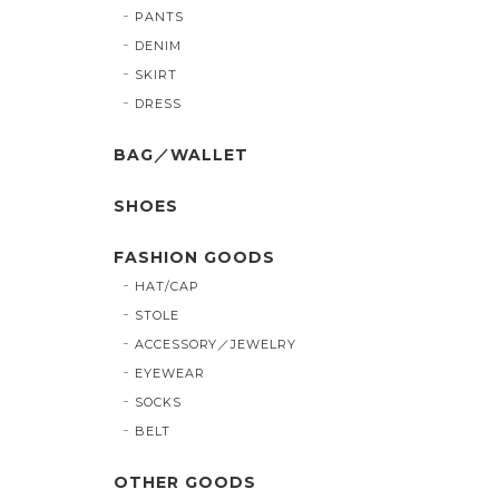
PANTS
DENIM
SKIRT
DRESS
BAG／WALLET
SHOES
FASHION GOODS
HAT/CAP
STOLE
ACCESSORY／JEWELRY
EYEWEAR
SOCKS
BELT
OTHER GOODS