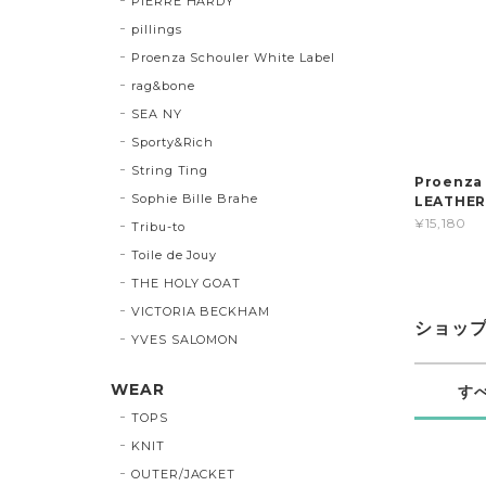
PIERRE HARDY
pillings
Proenza Schouler White Label
rag&bone
SEA NY
Sporty&Rich
String Ting
Proenza
Sophie Bille Brahe
LEATHE
¥15,180
Tribu-to
Toile de Jouy
THE HOLY GOAT
VICTORIA BECKHAM
ショッ
YVES SALOMON
WEAR
す
TOPS
KNIT
OUTER/JACKET