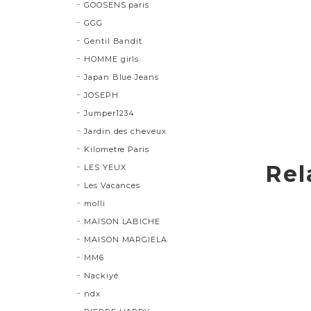
GOOSENS paris
GGG
Gentil Bandit
HOMME girls
Japan Blue Jeans
JOSEPH
Jumper1234
Jardin des cheveux
Kilometre Paris
Rel
LES YEUX
Les Vacances
molli
MAISON LABICHE
MAISON MARGIELA
MM6
Nackiyé
ndx