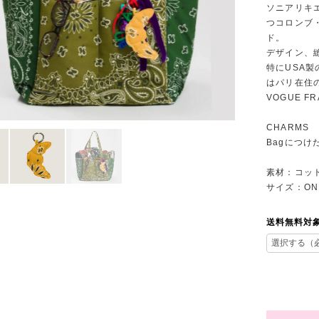
ソニアリキ
つコロンブ
ド。
デザイン、
特にUSA
はパリ在住
VOGUE 
CHARMS
Bagにつ
素材：コッ
サイズ：ONE
送料無料対