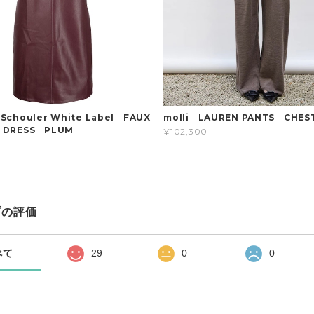
 Schouler White Label FAUX
molli LAUREN PANTS CHES
R DRESS PLUM
¥102,300
プの評価
べて
29
0
0