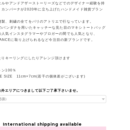
エルやアンドアザーストーリーズなどでのデザイナー経験を持
・カンパーナが2020年に立ち上げたハンドメイド雑貨ブラン
縫製、刺繍の全てをパリのアトリエで行なっています。
製のバンダナを用いたキャッチーな見た目のマキシトートバッグ
の人気インスタグラマーやブロガーの間でも人気となり、
FRANCEに取り上げられるなど今注目の新ブランドです。
けたりキーリングにしたりアレンジ頂けます
トン100％
 SIZE 11cm×7cm(若干の個体差がございます)
象外エリアにつきまして以下ご了承下さいませ。
International shipping available