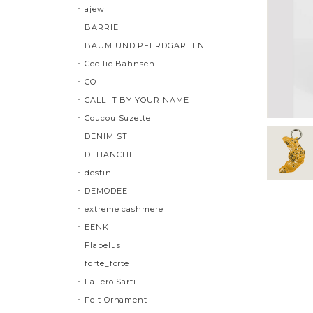
ajew
BARRIE
BAUM UND PFERDGARTEN
Cecilie Bahnsen
CO
CALL IT BY YOUR NAME
Coucou Suzette
DENIMIST
DEHANCHE
destin
DEMODEE
extreme cashmere
EENK
Flabelus
forte_forte
Faliero Sarti
Felt Ornament