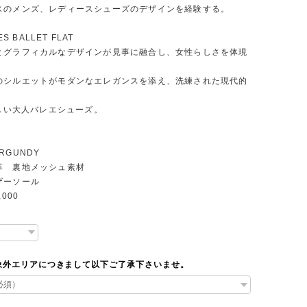
スのメンズ、レディースシューズのデザインを経験する。
ES BALLET FLAT
とグラフィカルなデザインが見事に融合し、女性らしさを体現
。
のシルエットがモダンなエレガンスを添え、洗練された現代的
。
らしい大人バレエシューズ。
RGUNDY
革 裏地メッシュ素材
ザーソール
000
象外エリアにつきまして以下ご了承下さいませ。