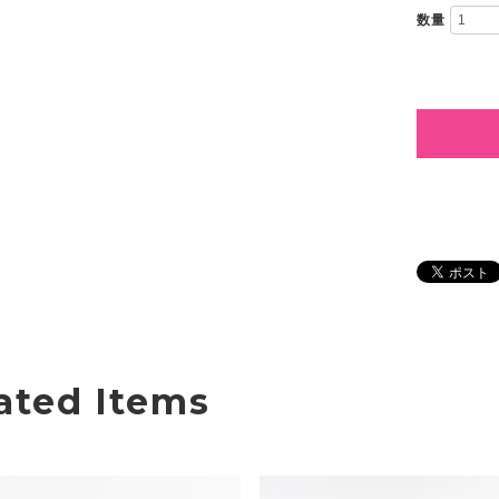
数量
ated Items