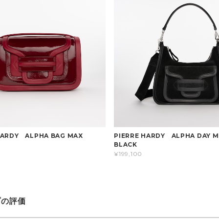
 HARDY ALPHA BAG MAX
PIERRE HARDY ALPHA DAY 
E
BLACK
¥199,100
プの評価