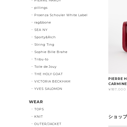
PIERRE HARDY
pillings
Proenza Schouler White Label
rag&bone
SEA NY
Sporty&Rich
String Ting
Sophie Bille Brahe
Tribu-to
Toile de Jouy
THE HOLY GOAT
PIERRE
VICTORIA BECKHAM
CARMIN
YVES SALOMON
¥187,000
WEAR
TOPS
ショッ
KNIT
OUTER/JACKET