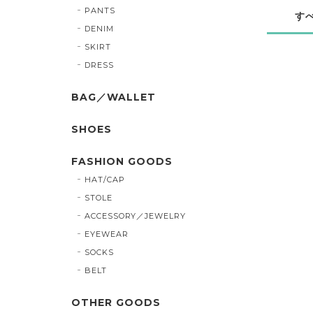
PANTS
す
DENIM
SKIRT
DRESS
BAG／WALLET
SHOES
FASHION GOODS
HAT/CAP
STOLE
ACCESSORY／JEWELRY
EYEWEAR
SOCKS
BELT
OTHER GOODS