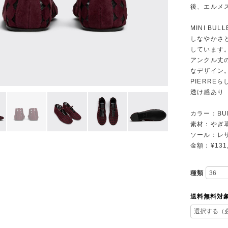
後、エルメ
MINI BULL
しなやかさ
しています
アンクル丈
なデザイン
PIERRE
透け感あり
カラー：BU
素材：やぎ
ソール：レ
金額：¥131,
種類
送料無料対