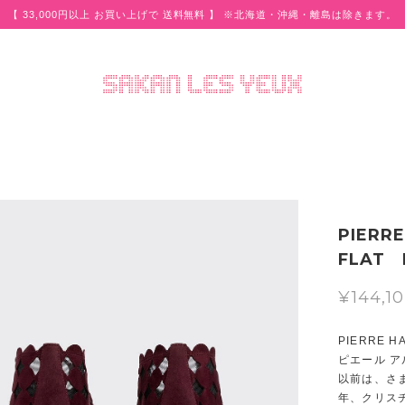
【 33,000円以上 お買い上げで 送料無料 】 ※北海道・沖縄・離島は除きます。
PIERR
FLAT 
¥144,1
PIERRE H
ピエール 
以前は、さ
年、クリス