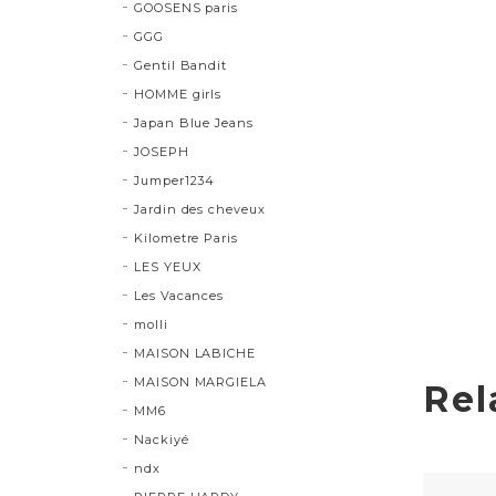
GOOSENS paris
GGG
Gentil Bandit
HOMME girls
Japan Blue Jeans
JOSEPH
Jumper1234
Jardin des cheveux
Kilometre Paris
LES YEUX
Les Vacances
molli
MAISON LABICHE
MAISON MARGIELA
Rel
MM6
Nackiyé
ndx