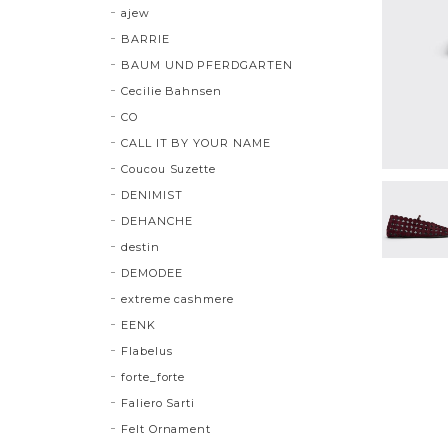
ajew
BARRIE
BAUM UND PFERDGARTEN
Cecilie Bahnsen
CO
CALL IT BY YOUR NAME
Coucou Suzette
DENIMIST
DEHANCHE
destin
DEMODEE
extreme cashmere
EENK
Flabelus
forte_forte
Faliero Sarti
Felt Ornament