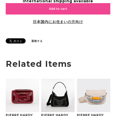
International shipping available
Add to cart
日本国内にお住まいの方向け
通報する
Related Items
PIERRE HARDY
PIERRE HARDY
PIERRE HARDY