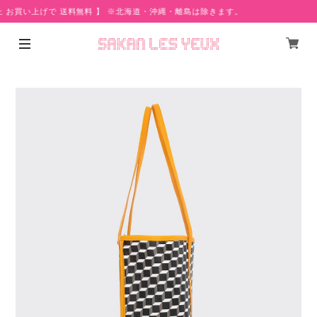
上 お買い上げで 送料無料 】 ※北海道・沖縄・離島は除きます。