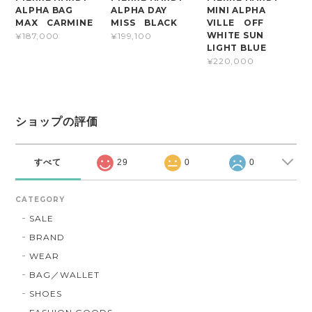
ALPHA BAG
ALPHA DAY
MINI ALPHA
MAX CARMINE
MISS BLACK
VILLE OFF
WHITE SUN
¥187,000
¥199,100
LIGHT BLUE
¥220,000
ショップの評価
すべて
29
0
0
CATEGORY
SALE
BRAND
WEAR
BAG／WALLET
SHOES