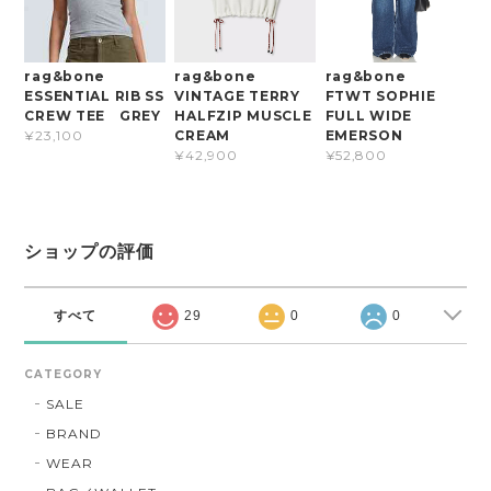
rag&bone
rag&bone
rag&bone
ESSENTIAL RIB SS
VINTAGE TERRY
FTWT SOPHIE
CREW TEE GREY
HALFZIP MUSCLE
FULL WIDE
CREAM
EMERSON
¥23,100
¥42,900
¥52,800
ショップの評価
すべて
29
0
0
CATEGORY
SALE
BRAND
WEAR