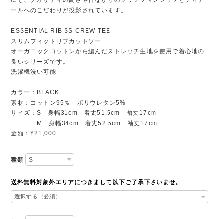
にし、クオリティの高さや昔ながらのクラフツマンシップとディテ
ールへのこだわりが投影されています。
ESSENTIAL RIB SS CREW TEE
スリムフィットリブカットソー
オーガニックコットンから編んだストレッチ生地を使用で着心地の
良いシリーズです。
洗濯機洗い可能
カラー：BLACK
素材：コットン95％ ポリウレタン5%
サイズ：S 身幅31cm 着丈51.5cm 袖丈17cm
M 身幅34cm 着丈52.5cm 袖丈17cm
金額：¥21,000
種類
送料無料対象外エリアにつきまして以下ご了承下さいませ。