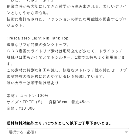
創業当時から大切にしてきた哲学から生み出される、美しいデザイ
ンとしなやかな着心地。
技術に裏打ちされた、ファッションの新たな可能性を提案するプロ
ジェクト。
Fresca zero Light Rib Tank Top
繊細なリブが特徴のタンクトップ。
ＧＧＧ定番のライトリブ素材は毛羽立ちが少なく、ドライタッチ
肌触りは柔らかくてとてもシルキー、1枚で気持ちよく着用頂けま
す。
この素材に特別な加工を施し、快適なストレッチ性を持たせ、リブ
素材特有の着用後に起きやすいダレを軽減しています。
淡いカラーは若干透け感あり
素材： コットン 100%
サイズ：FREE（S） 身幅38cm 着丈45cm
金額：¥10,000
送料無料対象外エリアにつきまして以下ご了承下さいませ。