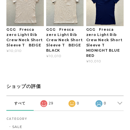
GGG Fresca
GGG Fresca
GGG Fresca
zero Light Rib
zero Light Rib
zero Light Rib
Crew Neck Short
Crew Neck Short
Crew Neck Short
Sleeve T BEIGE
Sleeve T BEIGE
Sleeve T
BLACK
MIDNIGHT BLUE
¥10,010
RED
¥10,010
¥10,010
ショップの評価
すべて
29
0
0
CATEGORY
SALE