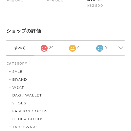
¥48,840
¥44,880
¥82,500
ショップの評価
すべて
29
0
0
CATEGORY
SALE
BRAND
WEAR
BAG／WALLET
SHOES
FASHION GOODS
OTHER GOODS
TABLEWARE