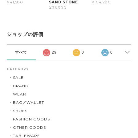
SAND STONE
¥41,580
¥104,280
¥36,300
ショップの評価
すべて
29
0
0
CATEGORY
SALE
BRAND
WEAR
BAG／WALLET
SHOES
FASHION GOODS
OTHER GOODS
TABLEWARE