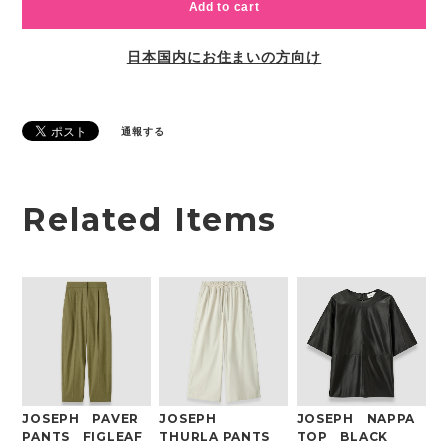
Add to cart
日本国内にお住まいの方向け
通報する
Related Items
JOSEPH PAVER
JOSEPH
JOSEPH NAPPA
PANTS FIGLEAF
THURLA PANTS
TOP BLACK