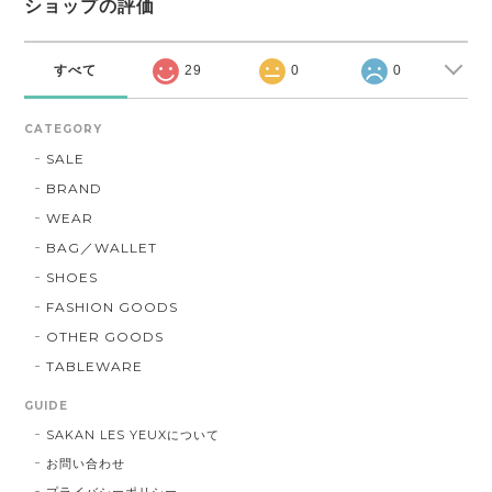
ショップの評価
すべて
29
0
0
CATEGORY
SALE
BRAND
WEAR
BAG／WALLET
SHOES
FASHION GOODS
OTHER GOODS
TABLEWARE
GUIDE
SAKAN LES YEUXについて
お問い合わせ