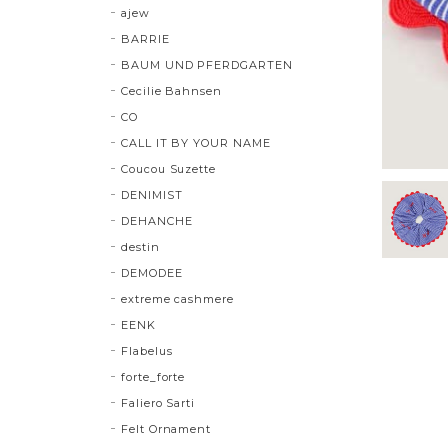
ajew
BARRIE
BAUM UND PFERDGARTEN
Cecilie Bahnsen
CO
CALL IT BY YOUR NAME
Coucou Suzette
DENIMIST
DEHANCHE
destin
DEMODEE
extreme cashmere
EENK
Flabelus
forte_forte
Faliero Sarti
Felt Ornament