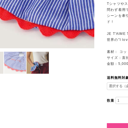
Tシャツや
問わず着用
シーンを牽
ド！
JE T'AIME
世界の”I l
素材： コッ
サイズ：直径
金額：5,00
送料無料対
数量