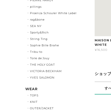
PIERRE HARDY
pillings
Proenza Schouler White Label
rag&bone
SEA NY
Sporty&Rich
String Ting
MAISON 
WHITE
Sophie Bille Brahe
¥16,500
Tribu-to
Toile de Jouy
THE HOLY GOAT
VICTORIA BECKHAM
ショッ
YVES SALOMON
す
WEAR
TOPS
KNIT
OUTER/JACKET