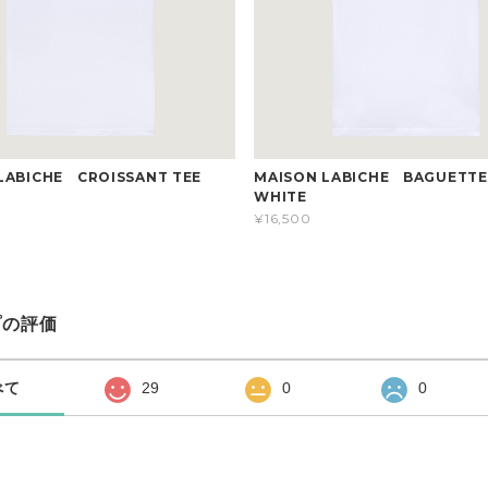
LABICHE CROISSANT TEE
MAISON LABICHE BAGUETT
WHITE
¥16,500
プの評価
べて
29
0
0