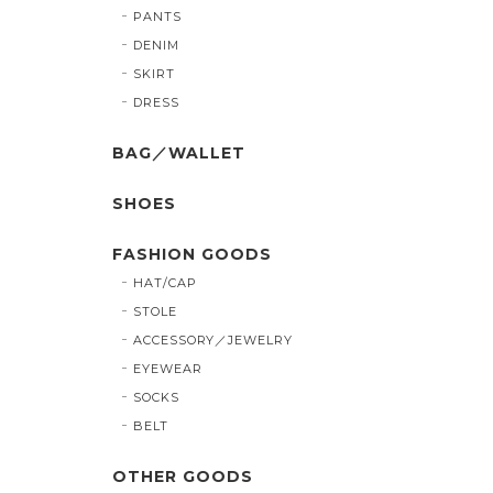
PANTS
DENIM
SKIRT
DRESS
BAG／WALLET
SHOES
FASHION GOODS
HAT/CAP
STOLE
ACCESSORY／JEWELRY
EYEWEAR
SOCKS
BELT
OTHER GOODS