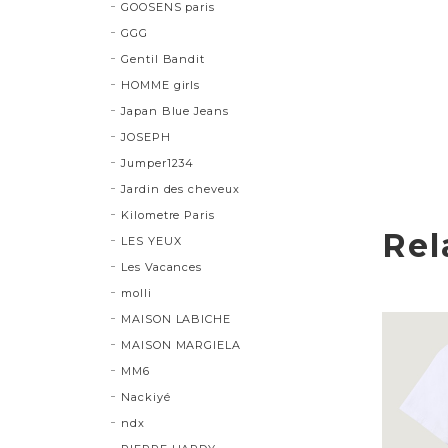
GOOSENS paris
GGG
Gentil Bandit
HOMME girls
Japan Blue Jeans
JOSEPH
Jumper1234
Jardin des cheveux
Kilometre Paris
Rel
LES YEUX
Les Vacances
molli
MAISON LABICHE
MAISON MARGIELA
MM6
Nackiyé
ndx