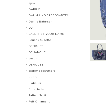
ajew
BARRIE
BAUM UND PFERDGARTEN
Cecilie Bahnsen
CO
CALL IT BY YOUR NAME
Coucou Suzette
DENIMIST
DEHANCHE
destin
DEMODEE
extreme cashmere
EENK
Flabelus
forte_forte
Faliero Sarti
Felt Ornament