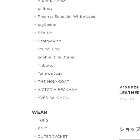
PIERRE HARDY
pillings
Proenza Schouler White Label
rag&bone
SEA NY
Sporty&Rich
String Ting
Sophie Bille Brahe
Tribu-to
Toile de Jouy
THE HOLY GOAT
Proenza
VICTORIA BECKHAM
LEATHE
YVES SALOMON
¥15,180
WEAR
TOPS
KNIT
ショッ
OUTER/JACKET