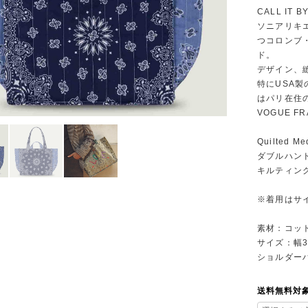
CALL IT B
ソニアリキ
つコロンブ
ド。
デザイン、
特にUSA
はパリ在住
VOGUE 
Quilted Me
ダブルハン
キルティン
※着用はサ
素材：コッ
サイズ：幅3
ショルダーハ
送料無料対