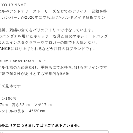
Y YOUR NAME
エルやアンドアザーストーリーズなどでのデザイナー経験を持
・カンパーナが2020年に立ち上げたハンドメイド雑貨ブラン
縫製、刺繍の全てをパリのアトリエで行なっています。
製のバンダナを用いたキャッチーな見た目のマキシトートバッグ
の人気インスタグラマーやブロガーの間でも人気となり、
FRANCEに取り上げられるなど今注目の新ブランドです。
dium Cabas Tote”LOVE”
ドル仕様のため肩掛け、手持ちにてお持ち頂けるデザインです
グ製で耐久性がありとても実用的なBAG
イズ見本です
トン100％
7cm 高さ32cm マチ17cm
ンドルの長さ 45/20cm
象外エリアにつきまして以下ご了承下さいませ。