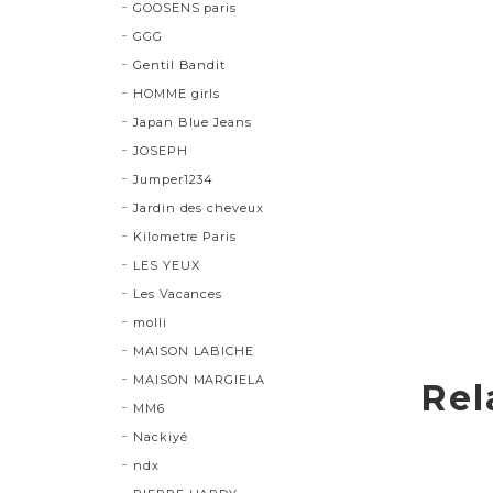
GOOSENS paris
GGG
Gentil Bandit
HOMME girls
Japan Blue Jeans
JOSEPH
Jumper1234
Jardin des cheveux
Kilometre Paris
LES YEUX
Les Vacances
molli
MAISON LABICHE
MAISON MARGIELA
Rel
MM6
Nackiyé
ndx