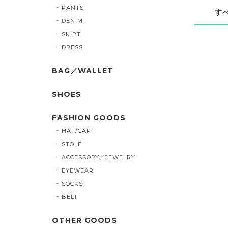
PANTS
す
DENIM
SKIRT
DRESS
BAG／WALLET
SHOES
FASHION GOODS
HAT/CAP
STOLE
ACCESSORY／JEWELRY
EYEWEAR
SOCKS
BELT
OTHER GOODS