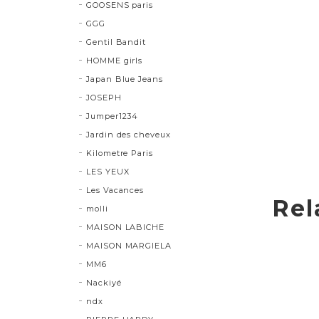
GOOSENS paris
GGG
Gentil Bandit
HOMME girls
Japan Blue Jeans
JOSEPH
Jumper1234
Jardin des cheveux
Kilometre Paris
LES YEUX
Les Vacances
Rel
molli
MAISON LABICHE
MAISON MARGIELA
MM6
Nackiyé
ndx