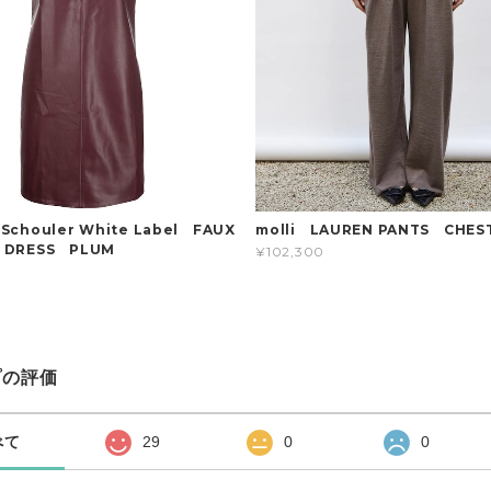
 Schouler White Label FAUX
molli LAUREN PANTS CHES
R DRESS PLUM
¥102,300
プの評価
べて
29
0
0