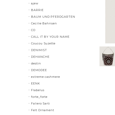
ajew
BARRIE
BAUM UND PFERDGARTEN
Cecilie Bahnsen
CO
CALL IT BY YOUR NAME
Coucou Suzette
DENIMIST
DEHANCHE
destin
DEMODEE
extreme cashmere
EENK
Flabelus
forte_forte
Faliero Sarti
Felt Ornament