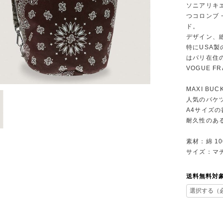
ソニアリキ
つコロンブ
ド。
デザイン、
特にUSA
はパリ在住
VOGUE 
MAXI BUC
人気のバケ
A4サイズ
耐久性のあ
素材：綿 10
サイズ：マチ
送料無料対