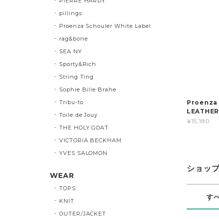
PIERRE HARDY
pillings
Proenza Schouler White Label
rag&bone
SEA NY
Sporty&Rich
String Ting
Sophie Bille Brahe
Tribu-to
Proenza
LEATHE
Toile de Jouy
¥15,180
THE HOLY GOAT
VICTORIA BECKHAM
YVES SALOMON
ショッ
WEAR
TOPS
す
KNIT
OUTER/JACKET