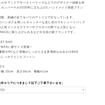
エルやアンドアザーストーリーズなどでのデザイナー経験を持
・カンパーナが2020年に立ち上げたハンドメイド雑貨ブラン
縫製、刺繍の全てをパリのアトリエで行なっています。
製のバンダナを用いたキャッチーな見た目のマキシトートバッグ
の人気インスタグラマーやブロガーの間でも人気となり、
FRANCEに取り上げられるなど今注目の新ブランドです。
KET BAG
ツBAGに新サイズ登場！
の書類やPCなど荷物がしっかり入る実用的なお出かけBAG
るしっかりとしたコットン
0％
幅 25cm 高さ36cm 横幅41cm
象外エリアにつきまして以下ご了承下さいませ。