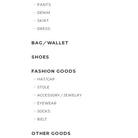
PANTS
DENIM
SKIRT
DRESS
BAG／WALLET
SHOES
FASHION GOODS
HAT/CAP
STOLE
ACCESSORY／JEWELRY
EYEWEAR
SOCKS
BELT
OTHER GOODS