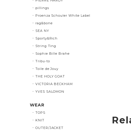
PIERRE HARDY
pillings
Proenza Schouler White Label
rag&bone
SEA NY
Sporty&Rich
String Ting
Sophie Bille Brahe
Tribu-to
Toile de Jouy
THE HOLY GOAT
VICTORIA BECKHAM
YVES SALOMON
WEAR
TOPS
Rel
KNIT
OUTER/JACKET