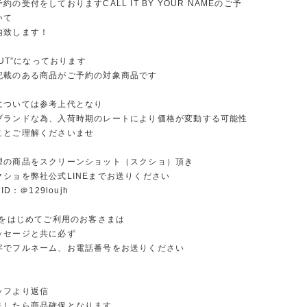
約の受付をしておりますCALL IT BY YOUR NAMEのご予
いて
内致します！
OUT”になっております
記載のある商品がご予約の対象商品です
については参考上代となり
ブランドな為、入荷時期のレートにより価格が変動する可能性
ことご理解くださいませ
望の商品をスクリーンショット（スクショ）頂き
クショを弊社公式LINEまでお送りください
ID：＠129loujh
Eをはじめてご利用のお客さまは
ッセージと共に必ず
字でフルネーム、お電話番号をお送りください
ッフより返信
ましたら商品確保となります。