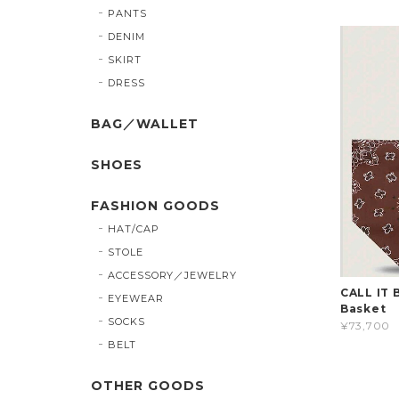
PANTS
DENIM
SKIRT
DRESS
BAG／WALLET
SHOES
FASHION GOODS
HAT/CAP
STOLE
ACCESSORY／JEWELRY
CALL IT
EYEWEAR
Basket 
SOCKS
¥73,700
BELT
OTHER GOODS