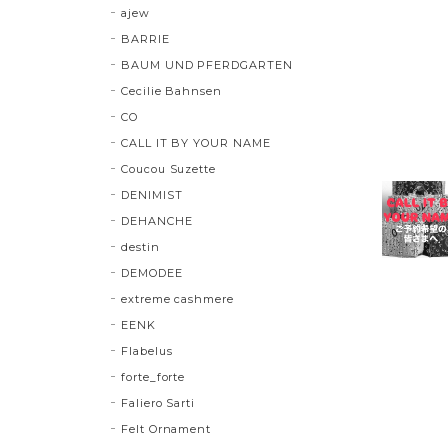
ajew
BARRIE
BAUM UND PFERDGARTEN
Cecilie Bahnsen
CO
CALL IT BY YOUR NAME
Coucou Suzette
DENIMIST
DEHANCHE
destin
DEMODEE
extreme cashmere
EENK
Flabelus
forte_forte
Faliero Sarti
Felt Ornament