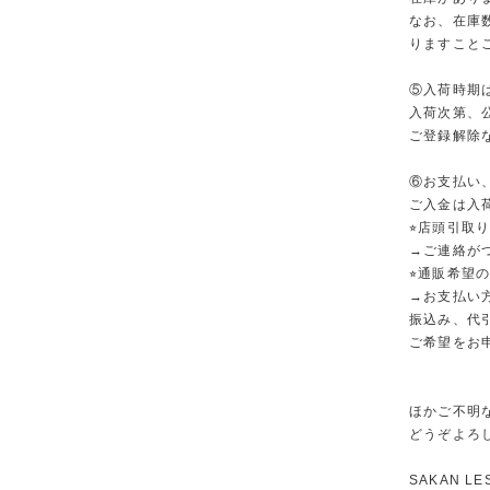
なお、在庫
りますこと
⑤入荷時期は
入荷次第、公
ご登録解除
⑥お支払い
ご入金は入
⭐︎店頭引取
→ご連絡が
⭐︎通販希望
→お支払い
振込み、代
ご希望をお
ほかご不明
どうぞよろ
SAKAN LE