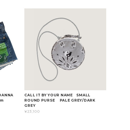
NDANNA
CALL IT BY YOUR NAME SMALL
cm
ROUND PURSE PALE GREY/DARK
GREY
¥23,100