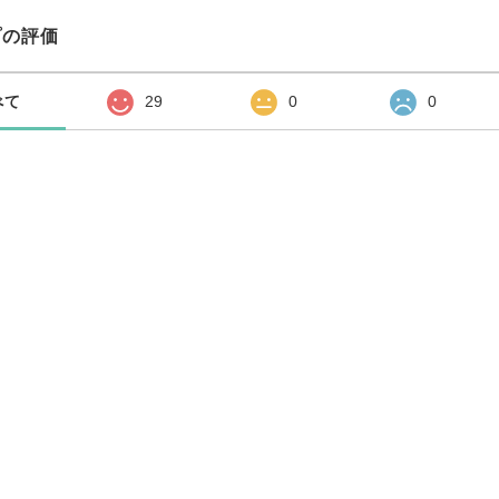
プの評価
べて
29
0
0