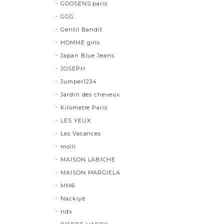
GOOSENS paris
GGG
Gentil Bandit
HOMME girls
Japan Blue Jeans
JOSEPH
Jumper1234
Jardin des cheveux
Kilometre Paris
LES YEUX
Les Vacances
molli
MAISON LABICHE
MAISON MARGIELA
MM6
Nackiyé
ndx