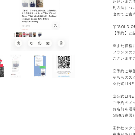
ただいまご予
約方法につ
改めてご案
①”SOLD 
【予約】と
※また価格
フランスの
ございます
②予約ご希
そちらのス
☆公式LINE 
③公式LIN
ご予約のメ
お名前を漢
(画像3参照)
④弊社スタ
在庫があり