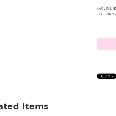
公式LINE I
TEL：06-62
ated Items