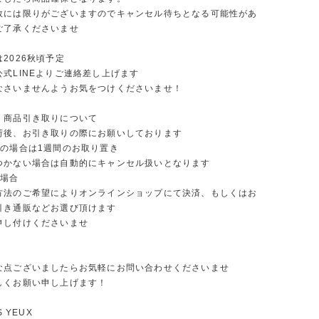
数には限りがございますのでキャンセル待ちとなる可能性があ
ご了承くださいませ
2026秋頃予定
式LINEよりご連絡差し上げます
なさいませんようお気をつけくださいませ！
、商品引き取りについて
荷後、お引き取りの際にお願いしております
りの場合は1週間のお取り置き
つかない場合は自動的にキャンセル扱いとなります
の場合
方法のご希望によりオンラインショップにて決済、もしくはお
引き通販などお選び頂けます
申し付けくださいませ
な点ございましたらお気軽にお問い合わせくださいませ
しくお願い申し上げます！
S YEUX