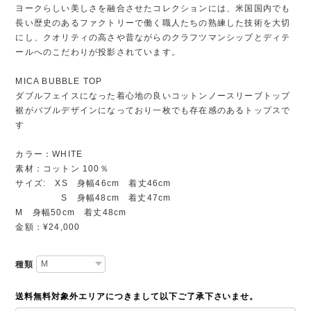
ヨークらしい美しさを融合させたコレクションには、米国国内でも
長い歴史のあるファクトリーで働く職人たちの熟練した技術を大切
にし、クオリティの高さや昔ながらのクラフツマンシップとディテ
ールへのこだわりが投影されています。
MICA BUBBLE TOP
ダブルフェイスになった着心地の良いコットンノースリーブトップ
裾がバブルデザインになっており一枚でも存在感のあるトップスで
す
カラー：WHITE
素材：コットン 100％
サイズ: XS 身幅46cm 着丈46cm
S 身幅48cm 着丈47cm
M 身幅50cm 着丈48cm
金額：¥24,000
種類
送料無料対象外エリアにつきまして以下ご了承下さいませ。