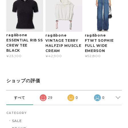
rag&bone
rag&bone
rag&bone
ESSENTIAL RIB SS
VINTAGE TERRY
FTWT SOPHIE
CREW TEE
HALFZIP MUSCLE
FULL WIDE
BLACK
CREAM
EMERSON
¥23,100
¥42,900
¥52,800
ショップの評価
すべて
29
0
0
CATEGORY
SALE