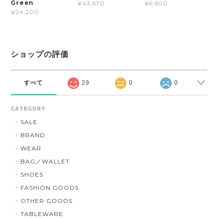
Green
¥43,670
¥6,600
¥24,200
ショップの評価
すべて
29
0
0
CATEGORY
SALE
BRAND
WEAR
BAG／WALLET
SHOES
FASHION GOODS
OTHER GOODS
TABLEWARE