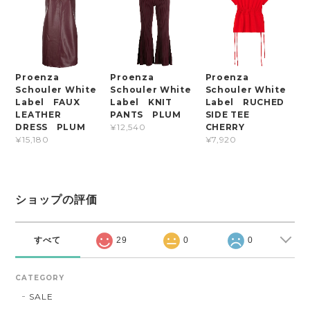
Proenza
Proenza
Proenza
Schouler White
Schouler White
Schouler White
Label FAUX
Label KNIT
Label RUCHED
LEATHER
PANTS PLUM
SIDE TEE
DRESS PLUM
CHERRY
¥12,540
¥15,180
¥7,920
ショップの評価
すべて
29
0
0
CATEGORY
SALE