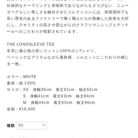
伝統的なテーラリングと前衛的でありながらもさりげない、ニュー
ヨークらしい美しさを融合させたコレクションには、米国国内でも
長い歴史のあるファクトリーで働く職人たちの熟練した技術を大切
にし、クオリティの高さや昔ながらのクラフツマンシップとディテ
ールへのこだわりが投影されています。
THE LONGSLEEVE TEE
非常に着心地の良いコットン100%ロンTシャツ。
ベーシックなアイテムながら素材感、シルエットにこだわりの感じ
る一枚。
カラー：WHITE
素材：綿 100%
サイズ：XS 身幅38cm 着丈61cm 袖丈62cm
S 身幅41cm 着丈63cm 袖丈64cm
M 身幅44cm 着丈65cm 袖丈66cm
金額：¥18,000
種類