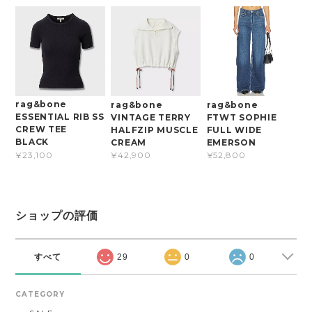
rag&bone
rag&bone
rag&bone
ESSENTIAL RIB SS
VINTAGE TERRY
FTWT SOPHIE
CREW TEE
HALFZIP MUSCLE
FULL WIDE
BLACK
CREAM
EMERSON
¥23,100
¥42,900
¥52,800
ショップの評価
すべて
29
0
0
CATEGORY