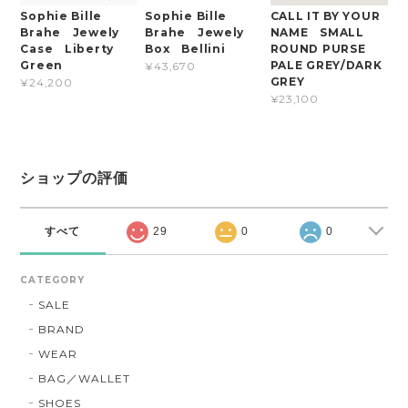
Sophie Bille
Sophie Bille
CALL IT BY YOUR
Brahe Jewely
Brahe Jewely
NAME SMALL
Case Liberty
Box Bellini
ROUND PURSE
Green
PALE GREY/DARK
¥43,670
GREY
¥24,200
¥23,100
ショップの評価
すべて
29
0
0
CATEGORY
SALE
BRAND
WEAR
BAG／WALLET
SHOES