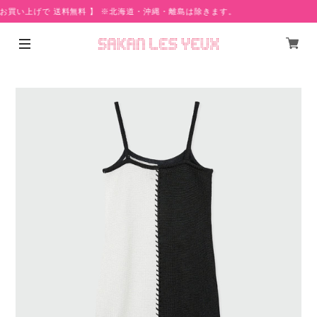
 お買い上げで 送料無料 】 ※北海道・沖縄・離島は除きます。