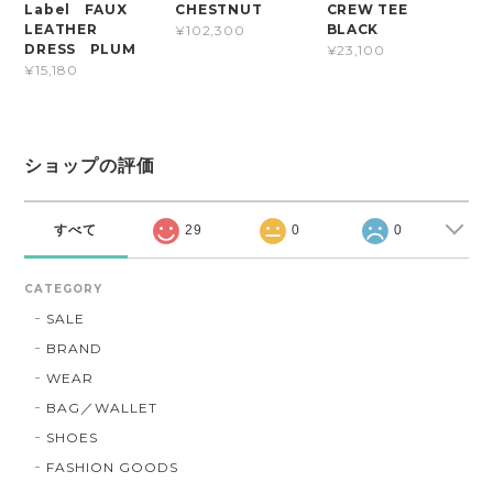
CREW TEE
Label FAUX
CHESTNUT
BLACK
LEATHER
¥102,300
DRESS PLUM
¥23,100
¥15,180
ショップの評価
すべて
29
0
0
CATEGORY
SALE
BRAND
WEAR
BAG／WALLET
SHOES
FASHION GOODS