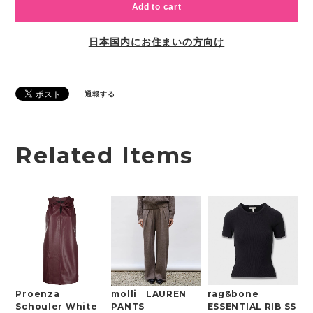
Add to cart
日本国内にお住まいの方向け
通報する
Related Items
rag&bone
Proenza
molli LAUREN
ESSENTIAL RIB SS
Schouler White
PANTS