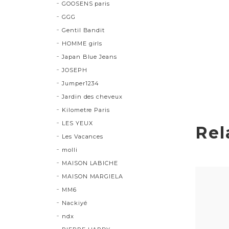
GOOSENS paris
GGG
Gentil Bandit
HOMME girls
Japan Blue Jeans
JOSEPH
Jumper1234
Jardin des cheveux
Kilometre Paris
LES YEUX
Rel
Les Vacances
molli
MAISON LABICHE
MAISON MARGIELA
MM6
Nackiyé
ndx