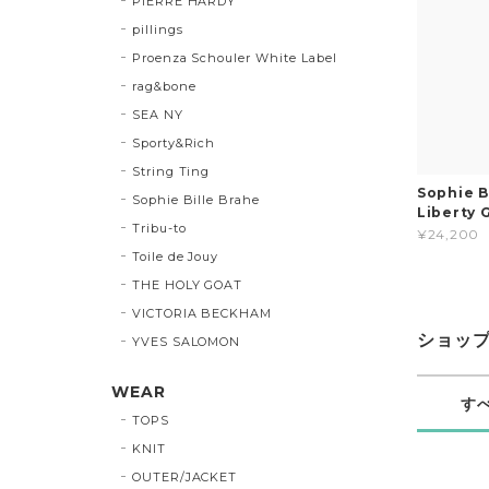
PIERRE HARDY
pillings
Proenza Schouler White Label
rag&bone
SEA NY
Sporty&Rich
String Ting
Sophie 
Sophie Bille Brahe
Liberty 
Tribu-to
¥24,200
Toile de Jouy
THE HOLY GOAT
VICTORIA BECKHAM
ショッ
YVES SALOMON
WEAR
す
TOPS
KNIT
OUTER/JACKET