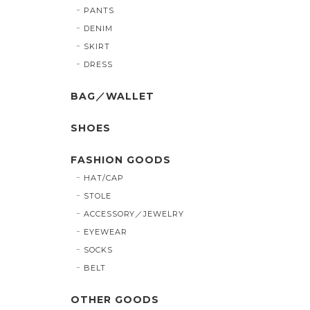
PANTS
DENIM
SKIRT
DRESS
BAG／WALLET
SHOES
FASHION GOODS
HAT/CAP
STOLE
ACCESSORY／JEWELRY
EYEWEAR
SOCKS
BELT
OTHER GOODS