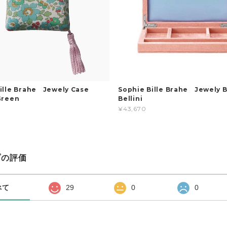
Bille Brahe Jewely Case
Sophie Bille Brahe Jewely
Green
Bellini
¥43,670
プの評価
べて
29
0
0