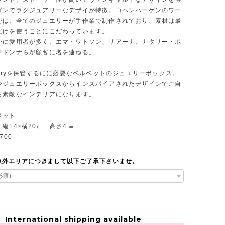
ダンでラグジュアリーなデザイが特徴。コペンハーゲンのワー
では、全てのジュエリーが手作業で制作されており、素材は最
だけを使うことにこだわっています。
かに愛用者が多く、エマ・ワトソン、リアーナ、ナタリー・ポ
マドンナらが顧客に名を連ねる。
elryを保管するにに必要なベルベットのジュエリーボックス。
ジジュエリーボックスからインスパイアされたデザインでご自
も素敵なインテリアになります。
ベット
縦14×横20㎝ 高さ4㎝
700
象外エリアにつきまして以下ご了承下さいませ。
International shipping available