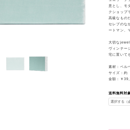
意とし、モ
クショップ
高級なもの
セレブのな
ートマン、
大切なjew
ヴィンテー
宅に置いて
素材：ベル
サイズ：約 
金額：￥39,
送料無料対