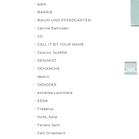
ajew
BARRIE
BAUM UND PFERDGARTEN
Cecilie Bahnsen
CO
CALL IT BY YOUR NAME
Coucou Suzette
DENIMIST
DEHANCHE
destin
DEMODEE
extreme cashmere
EENK
Flabelus
forte_forte
Faliero Sarti
Felt Ornament