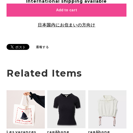
International shipping available
Add to cart
日本国内にお住まいの方向け
通報する
Related Items
rag&bone
Les vacances
rag&bone