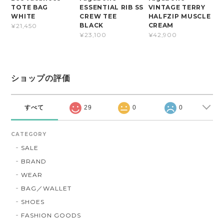
ESSENTIAL RIB SS
TOTE BAG
VINTAGE TERRY
CREW TEE
WHITE
HALFZIP MUSCLE
BLACK
CREAM
¥21,450
¥23,100
¥42,900
ショップの評価
すべて
29
0
0
CATEGORY
SALE
BRAND
WEAR
BAG／WALLET
SHOES
FASHION GOODS