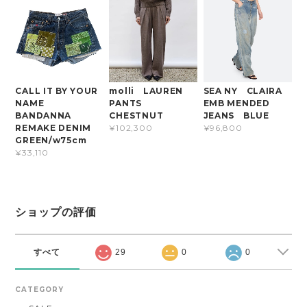
CALL IT BY YOUR
molli LAUREN
SEA NY CLAIRA
NAME
PANTS
EMB MENDED
BANDANNA
CHESTNUT
JEANS BLUE
REMAKE DENIM
¥102,300
¥96,800
GREEN/w75cm
¥33,110
ショップの評価
すべて
29
0
0
CATEGORY