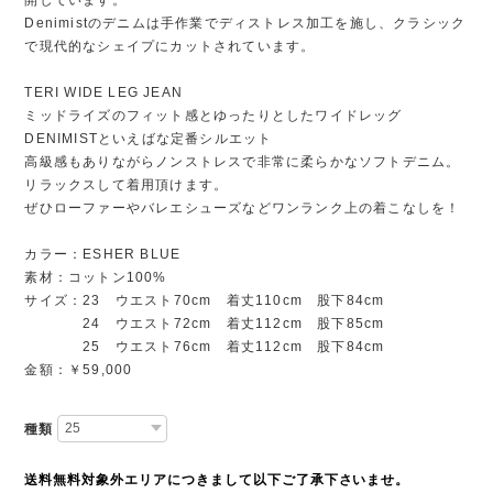
Denimistのデニムは手作業でディストレス加工を施し、クラシック
で現代的なシェイプにカットされています。
TERI WIDE LEG JEAN
ミッドライズのフィット感とゆったりとしたワイドレッグ
DENIMISTといえばな定番シルエット
高級感もありながらノンストレスで非常に柔らかなソフトデニム。
リラックスして着用頂けます。
ぜひローファーやバレエシューズなどワンランク上の着こなしを！
カラー：ESHER BLUE
素材：コットン100%
サイズ：23 ウエスト70cm 着丈110cm 股下84cm
24 ウエスト72cm 着丈112cm 股下85cm
25 ウエスト76cm 着丈112cm 股下84cm
金額：￥59,000
種類
送料無料対象外エリアにつきまして以下ご了承下さいませ。