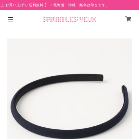
以上 お買い上げで 送料無料 】 ※北海道・沖縄・離島は除きます。