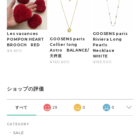
Les vacances
GOOSENS paris
GOOSENS paris
POMPON HEART
Riviera Long
Collier long
BROOCH RED
Pearls
Astro BALANCE/
Necklace
¥6,600
天秤座
WHITE
¥160,600
¥163,900
ショップの評価
すべて
29
0
0
CATEGORY
SALE