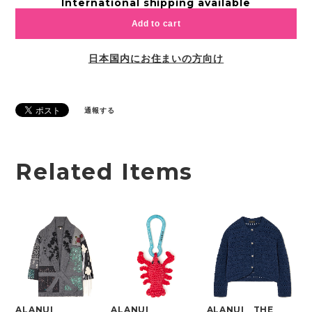
International shipping available
Add to cart
日本国内にお住まいの方向け
通報する
Related Items
ALANUI
ALANUI
ALANUI THE