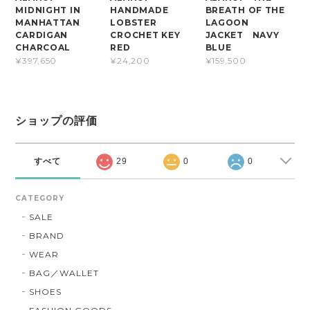
MIDNIGHT IN
HANDMADE
BREATH OF THE
MANHATTAN
LOBSTER
LAGOON
CARDIGAN
CROCHET KEY
JACKET NAVY
CHARCOAL
RED
BLUE
¥397,650
¥24,200
¥159,500
ショップの評価
すべて
29
0
0
CATEGORY
SALE
BRAND
WEAR
BAG／WALLET
SHOES