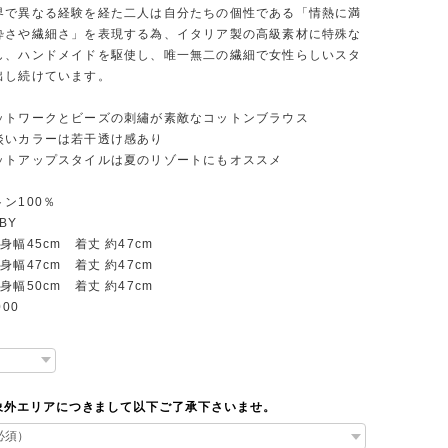
界で異なる経験を経た二人は自分たちの個性である「情熱に満
粋さや繊細さ」を表現する為、イタリア製の高級素材に特殊な
し、ハンドメイドを駆使し、唯一無二の繊細で女性らしいスタ
出し続けています。
ットワークとビーズの刺繡が素敵なコットンブラウス
淡いカラーは若干透け感あり
ットアップスタイルは夏のリゾートにもオススメ
ン100％
BY
身幅45cm 着丈 約47cm
7cm 着丈 約47cm
0cm 着丈 約47cm
000
象外エリアにつきまして以下ご了承下さいませ。