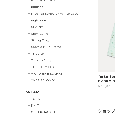
PIERRE HARDY
pillings
Proenza Schouler White Label
rag&bone
SEA NY
Sporty&Rich
String Ting
Sophie Bille Brahe
Tribu-to
Toile de Jouy
THE HOLY GOAT
VICTORIA BECKHAM
forte_f
YVES SALOMON
EMBROI
¥48,840
WEAR
TOPS
KNIT
ショッ
OUTER/JACKET