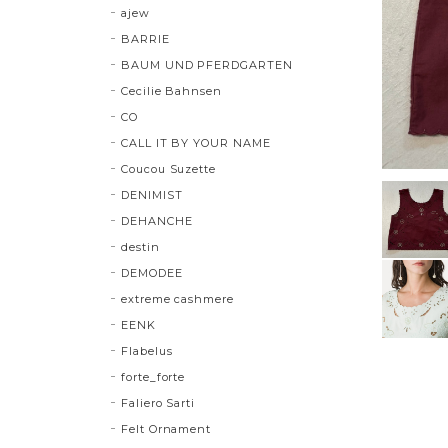
ajew
BARRIE
BAUM UND PFERDGARTEN
Cecilie Bahnsen
CO
CALL IT BY YOUR NAME
Coucou Suzette
DENIMIST
DEHANCHE
destin
DEMODEE
extreme cashmere
EENK
Flabelus
forte_forte
Faliero Sarti
Felt Ornament