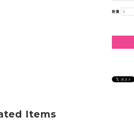
数量
ated Items