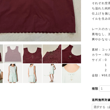
それぞれ世
ち溢れた純
仕上げを施
イルを生み
レースのカ
裏地なし、
爽やかなセ
素材：コット
カラー：RU
サイズ：0 
1 身幅4
2 身幅5
金額：¥68,
種類
送料無料対