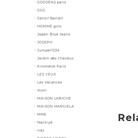
GOOSENS paris
GGG
Gentil Bandit
HOMME girls
Japan Blue Jeans
JOSEPH
Jumper1234
Jardin des cheveux
Kilometre Paris
LES YEUX
Les Vacances
molli
MAISON LABICHE
MAISON MARGIELA
Rel
MM6
Nackiyé
ndx