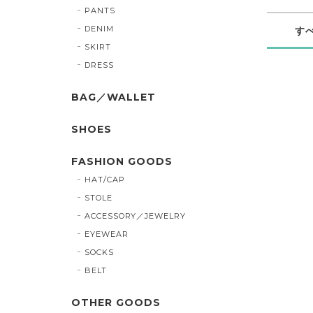
PANTS
DENIM
す
SKIRT
DRESS
BAG／WALLET
SHOES
FASHION GOODS
HAT/CAP
STOLE
ACCESSORY／JEWELRY
EYEWEAR
SOCKS
BELT
OTHER GOODS