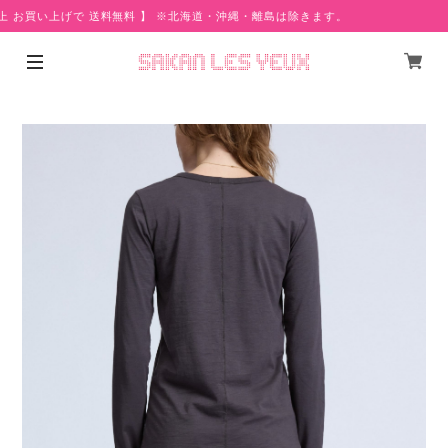
上 お買い上げで 送料無料 】 ※北海道・沖縄・離島は除きます。